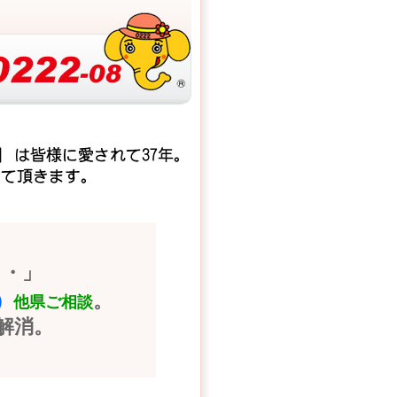
・・」
）
。
他県ご相談
解消。